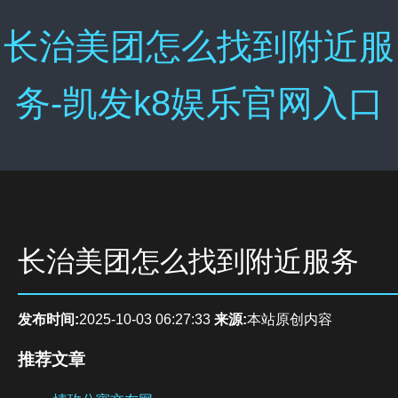
长治美团怎么找到附近服
务-凯发k8娱乐官网入口
长治美团怎么找到附近服务
发布时间:
2025-10-03 06:27:33
来源:
本站原创内容
推荐文章