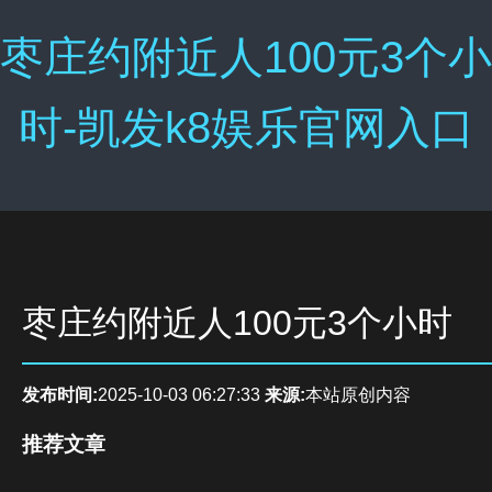
枣庄约附近人100元3个小
时-凯发k8娱乐官网入口
枣庄约附近人100元3个小时
发布时间:
2025-10-03 06:27:33
来源:
本站原创内容
推荐文章