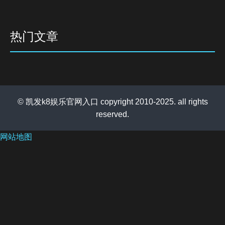
热门文章
© 凯发k8娱乐官网入口 copyright 2010-2025. all rights
reserved.
网站地图