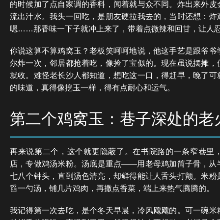
的时候加了点自家调的香料，闻着就与众不同。炸出来外皮
流出汁水。我头一回吃，是朋友硬拉我去的，当时还想：炸
嗯……那香味一下子就冲上来了，带着点微辣和回甘，让人
你说这算不算鸡窝玉？老板笑呵呵地说，他这手艺是跟爷爷
尔炸一次，邻居都抢着吃，像捡了宝似的。现在虽说摆摊，
就收。难怪老长沙人都知道，想吃这一口，得赶早，晚了可
的味道，真得像挖玉一样，得有点耐心和运气。
第二个鸡窝玉：巷子深处的老
再来说第二个，这个就更隐蔽了。在书院路的一条窄巷里
店，专做鸡汤米粉。汤底是重点——用老母鸡加筒子骨，从
七八个钟头，直到汤色清亮，却鲜得能让人舌头打颤。米粉
舀一勺汤，铺几片鸡肉，再撒点香菜，端上来热气腾腾的。
我记得第一次去吃，是个冬天早晨，冷风飕飕的。可一碗米