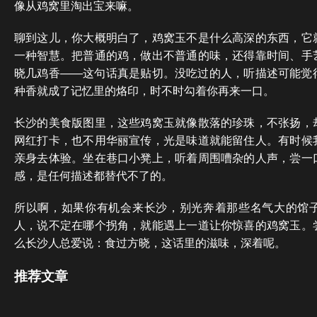
像从鸡窝里淘出宝来嘛。
聊到这儿，你大概明白了，鸡窝玉不是什么高深的东西，它
一种智慧。把普通的鸡，做出不普通的味，还得靠时间、手
晓几鸡香——这句话真是贴切。没吃过的人，听描述可能觉
种香就成了记忆里的烙印，时不时勾着你再来一口。
长沙的美食版图里，这些鸡窝玉就像散落的珍珠，不张扬，
网红打卡，也不用华丽宣传，光是味道就能留住人。有时候
亲身去体验。坐在巷口小凳上，听着周围嘈杂的人声，尝一
感，是任何描述都替代不了的。
所以啊，如果你有机会来长沙，别光奔着那些名气大的馆
人，说不定在哪个拐角，就能遇上一道让你惊喜的鸡窝玉。
么长沙人总爱说：食过方晓，这话里的滋味，深着呢。
推荐文章