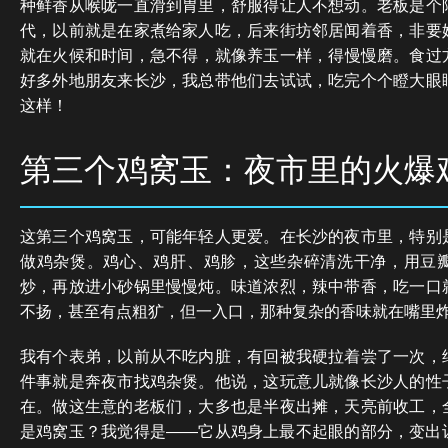
种鲜香从喉咙一直滑到胃里，舒服得让人不想动。老板是个
代，以前就是在家煮给家人吃，后来街坊邻居闻着香，非要
就在火候和时间，急不得，就像养玉一样，得慢慢磨。食过
好多外地朋友来长沙，我总带他们去试试，吃完个个瞪大眼
这样！
第三个鸡窝玉：夜市里的火爆
这第三个鸡窝玉，可能年轻人更爱。在长沙的夜市里，特别
做鸡杂煲。鸡心、鸡肝、鸡胗，这些杂碎清洗干净，用豆
炒，再放进小砂锅里慢慢炖。味道浓烈，辣中带香，吃一口
不扬，甚至有点粗犷，但一入口，那种复杂的香味就在嘴里
我有个表弟，以前从不吃内脏，有回被我硬拉着尝了一次，
件事就是奔夜市找鸡杂煲。他说，这玩意儿就像长沙人的性
在。做这生意的老板们，大多也是半夜出摊，天亮前收工，
是鸡窝玉？我觉得是——它从鸡身上最不起眼的部分，变出