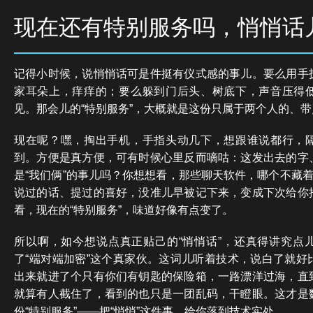
现在还有特别服务吗，悄悄话
记得小时候，说悄悄话可是件挺有仪式感的事儿。要么用手
家耳朵上，痒痒的；要么躲到门后头、树底下，声音压得
见。那会儿的“特别服务”，大概就是这份只属于两个人的、
现在呢？嘿，掏出手机，手指头动几下，想跟谁说都行，
到。方便是真方便，可有时候心里反而嘀咕：这发出去的字
是“我们俩”的事儿吗？你想想看，那些聊天软件，哪个不藏着
说过的话、提过的喜好，没准儿早被记下来，变成下次给你
看，现在的“特别服务”，味道好像有点变了。
所以啊，如今想说点真正贴己的“悄悄话”，还真得讲究点
了“端对端加密”这个真家伙。这词儿听着技术，说白了就好
出来就进了个只有你们有钥匙的保险箱，一路漂洋过海，直
就算有人截住了，看到的也只是一团乱码，干瞪眼。这才是
份“特别服务”——把“悄悄”这件事，给你落到技术实处。