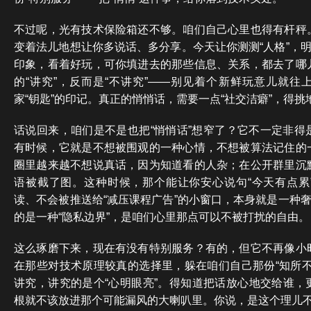
不过呢，光有技术保险箱还不够。咱们自己心里也得有杆秤
变着法儿地想让你多说话、多分享。今天让你测测“人格”，明
印象，看着好玩，可你填进去的那些信息、关系，都去了哪
的“讲究”，反而是“不讲究”——别见着个新鲜玩意儿就往
家“钥匙”的印记。真正的悄悄话，需要一点“社交洁癖”，得挑
话说回来，咱们是不是也把“悄悄话”想窄了？它不一定非得
有时候，它就是不想被围观的一种心情，不想被算法记住的
圈里越来越不想说真话，因为知道看的人杂；在公开群里沉
语被截了图。这种时候，那个能让你安心说句“今天有点累
读、不会被推送给“减压课程广告”的小窗口，本身就是一种奢
的是一种“隐私边界”，是咱们心里那点可以不被打扰的自由。
这么琢磨下来，现在有没有特别服务？有的，但它不再像小
在那些对技术原理较真的选择里，躲在咱们自己那份“知所不
讲究，讲究的是个“心明眼亮”。得知道把话放心地交给谁，
根就不该放进那个可能漏风的大喇叭里。你说，是这个理儿