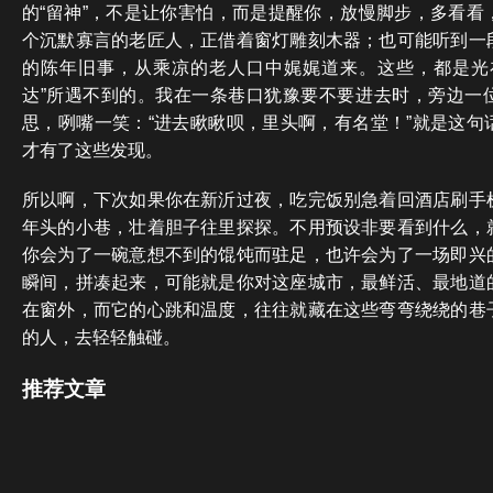
的“留神”，不是让你害怕，而是提醒你，放慢脚步，多看看
个沉默寡言的老匠人，正借着窗灯雕刻木器；也可能听到一
的陈年旧事，从乘凉的老人口中娓娓道来。这些，都是光
达”所遇不到的。我在一条巷口犹豫要不要进去时，旁边一
思，咧嘴一笑：“进去瞅瞅呗，里头啊，有名堂！”就是这句
才有了这些发现。
所以啊，下次如果你在新沂过夜，吃完饭别急着回酒店刷手
年头的小巷，壮着胆子往里探探。不用预设非要看到什么，
你会为了一碗意想不到的馄饨而驻足，也许会为了一场即兴
瞬间，拼凑起来，可能就是你对这座城市，最鲜活、最地道
在窗外，而它的心跳和温度，往往就藏在这些弯弯绕绕的巷
的人，去轻轻触碰。
推荐文章