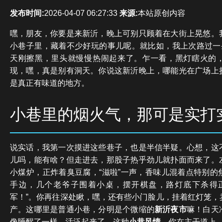
发布时间:
2026-04-07 06:27:33
来源:
本站原创内容
嘿，朋友，你要是来新沂，晚上可别只顾着在大街上晃悠。
小巷子里，藏着不少好玩的事儿呢。就比如，我上次路过一条
天刚擦黑，里头就慢慢热闹起来了。乍一看，黑灯瞎火的
现，嘿，真是别有洞天。你说这新沂晚上，哪能光在广场上
是真正有味道的地方。
小巷里的烟火气，那可是实打
说实话，我第一次摸进这些巷子，也是半信半疑。心想，这
儿吗，能有啥？但走进去，那股子热乎劲儿就扑面而来了。
小煤炉，正炸着臭豆腐，“滋啦”一声，香味儿混着点特别的
手边，几个老爷子围着小桌，摆开棋盘，路灯底下杀得
军！”。你再往深处瞅，嘿，还有些小门脸儿，挂着红灯笼，
产。这哪里是普通小巷，分明是个微缩的
新沂夜市
嘛！白天
像睡醒了一样，活泛起来了。这种
小巷风情
，你在主干道上