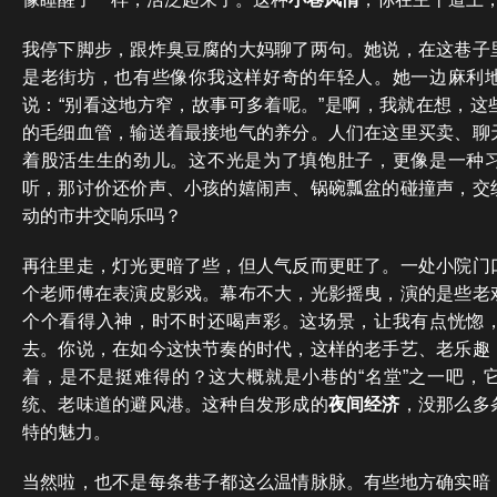
我停下脚步，跟炸臭豆腐的大妈聊了两句。她说，在这巷子
是老街坊，也有些像你我这样好奇的年轻人。她一边麻利
说：“别看这地方窄，故事可多着呢。”是啊，我就在想，这
的毛细血管，输送着最接地气的养分。人们在这里买卖、聊
着股活生生的劲儿。这不光是为了填饱肚子，更像是一种
听，那讨价还价声、小孩的嬉闹声、锅碗瓢盆的碰撞声，交
动的市井交响乐吗？
再往里走，灯光更暗了些，但人气反而更旺了。一处小院门
个老师傅在表演皮影戏。幕布不大，光影摇曳，演的是些老
个个看得入神，时不时还喝声彩。这场景，让我有点恍惚
去。你说，在如今这快节奏的时代，这样的老手艺、老乐趣
着，是不是挺难得的？这大概就是小巷的“名堂”之一吧，
统、老味道的避风港。这种自发形成的
夜间经济
，没那么多
特的魅力。
当然啦，也不是每条巷子都这么温情脉脉。有些地方确实暗