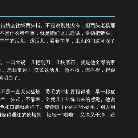
老街坊会往城西头指。不是说别处没有，但西头老杨那
可不是什么稀罕事，就是咱们这儿老话，专指把猪头、
亮堂堂的活儿。这活儿，看着简单，里头的门道可深了
下。一口大锅，几把刮刀，几块磨石，就是他全部的家
上。老杨常说：“洗荤这活儿，急不得，恼不得，得跟
看就明白了。
又不是一直大火猛烧。烫毛的时机要掐得准，早一秒皮
热气上头试，不靠表，全凭几十年练出来的感觉。他说
成色和口感就两样了。猪蹄缝里的那些小硬毛，别人用
烧得通红的铁烙铁，轻轻一“嗞啦”，又快又干净，还