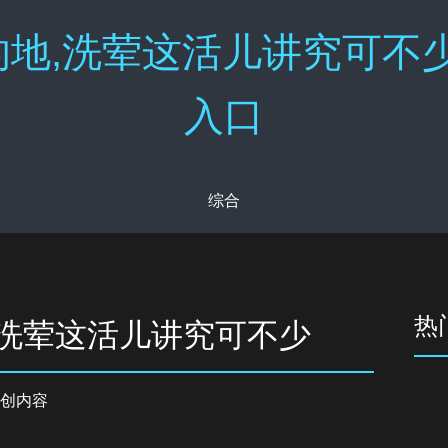
地,洗荤这活儿讲究可不少
入口
综合
热
,洗荤这活儿讲究可不少
创内容