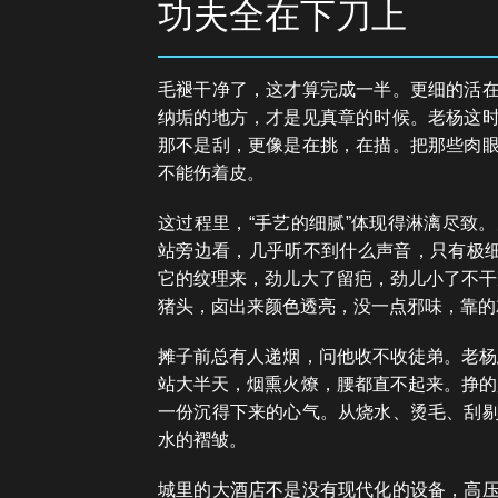
功夫全在下刀上
毛褪干净了，这才算完成一半。更细的活
纳垢的地方，才是见真章的时候。老杨这
那不是刮，更像是在挑，在描。把那些肉
不能伤着皮。
这过程里，“手艺的细腻”体现得淋漓尽致
站旁边看，几乎听不到什么声音，只有极细
它的纹理来，劲儿大了留疤，劲儿小了不干
猪头，卤出来颜色透亮，没一点邪味，靠的
摊子前总有人递烟，问他收不收徒弟。老杨
站大半天，烟熏火燎，腰都直不起来。挣的
一份沉得下来的心气。从烧水、烫毛、刮
水的褶皱。
城里的大酒店不是没有现代化的设备，高