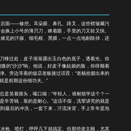
在后面——修挖。耳朵眼、鼻孔、蹄叉，这些褶皱藏污
时会换上小号的薄刃刀，眯着眼，手里的刀又轻又快。
眼难见的汗腺、细毛根、黑膜，一点一点地剔除掉，还
。刀锋过处，皮子渐渐露出玉白色的底子，透着光。你
微的“沙沙”响。他说，好皮子像姑娘的脸，你得顺着
净。旁边等着的饭店老板接过话茬：“老杨拾掇出来的
就是前期这份细功夫。”
总是笑着摇头，嘬口烟：“年轻人，谁耐烦学这个？一
是辛苦钱，靠的是耐心。”这话不假，洗荤讲究的就是
剔到最后的冲洗，一套下来，汗流浃背，手上常年是泡
压水枪、喷灯，呼呼几下就搞定。但那些老主顾，尤其