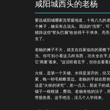
咸阳城西头的老杨
要说咸阳城哪家洗荤最地道，十有八九的
个摊子，确实有点说头。我说的“洗荤”，
猪蹄这些“荤头巴脑”收拾得干干净净、亮
去了。
老杨的摊子不大，就支在自家临街的屋檐
当。你可别小看这几样东西，功夫全在手
它‘商量’着来。”这话听着玄乎，但你去看
火候，是第一个关键。水得是滚开的，但
紧，晚一秒毛根断里边。老杨的手就在那
这是“火候的讲究”，差一点儿，那皮子的
镊子一根根拔，费劲。老杨有他的法子，用
带股焦香。这手绝活，没几个人学得来。