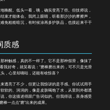
柔地唤醒。低头一看，咦，确实变亮了些。但技师说，
部结束才能体会。我闭上眼睛，听着那沙沙的摩擦声，
肤难免粗糙暗沉，有时候涂再多护肤品，也摸起来干干
润质感
，那种触感，真的不一样了。它不是那种假滑，像抹了
看我好奇，就笑着说：“磨棒磨出来的，可不只是光滑
点头，心里却嘀咕，还能有啥惊喜？
起来透亮了不少，但更让我惊讶的是手感。你试试用手
它软软的、润润的，像是皮肤喝饱了水，从里到外都透
趣说，你这描述得跟广告词似的。但我得说，亲身感受
磨棒一点点“磨”出来的成果。