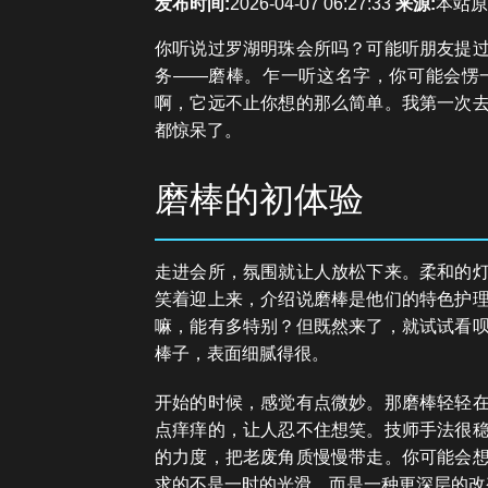
发布时间:
2026-04-07 06:27:33
来源:
本站原
你听说过罗湖明珠会所吗？可能听朋友提
务——磨棒。乍一听这名字，你可能会愣
啊，它远不止你想的那么简单。我第一次
都惊呆了。
磨棒的初体验
走进会所，氛围就让人放松下来。柔和的
笑着迎上来，介绍说磨棒是他们的特色护
嘛，能有多特别？但既然来了，就试试看
棒子，表面细腻得很。
开始的时候，感觉有点微妙。那磨棒轻轻
点痒痒的，让人忍不住想笑。技师手法很
的力度，把老废角质慢慢带走。你可能会
求的不是一时的光滑，而是一种更深层的改