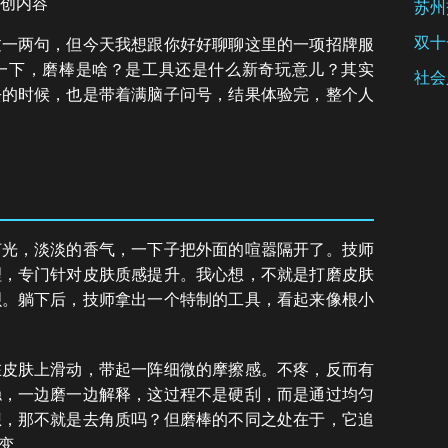
创内容
苏州
双十
过一两句，但今天我想跟你好好聊聊这里的一项招牌服
一下，磨棒是啥？是工具还是什么新奇玩意儿？其实
社会
去的时候，也是带着满脑子问号，结果体验完，整个人
灯光，淡淡的香气，一下子把外面的喧嚣隔开了。技师
理，专门针对皮肤质感提升。我心想，不就是打磨皮肤
呗。躺下后，技师拿出一个特制的工具，看起来像根小
在皮肤上滑动，带起一阵细微的摩擦感。不疼，反而有
稳，一边磨一边解释，这过程不是硬刮，而是通过均匀
想，那不就是去角质吗？但磨棒的不同之处在于，它追
变。