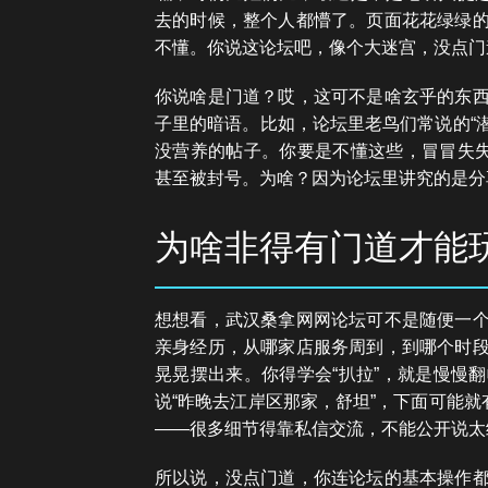
去的时候，整个人都懵了。页面花花绿绿
不懂。你说这论坛吧，像个大迷宫，没点门
你说啥是门道？哎，这可不是啥玄乎的东
子里的暗语。比如，论坛里老鸟们常说的“潜
没营养的帖子。你要是不懂这些，冒冒失失
甚至被封号。为啥？因为论坛里讲究的是分
为啥非得有门道才能
想想看，武汉桑拿网网论坛可不是随便一
亲身经历，从哪家店服务周到，到哪个时
晃晃摆出来。你得学会“扒拉”，就是慢慢
说“昨晚去江岸区那家，舒坦”，下面可能就
——很多细节得靠私信交流，不能公开说太
所以说，没点门道，你连论坛的基本操作