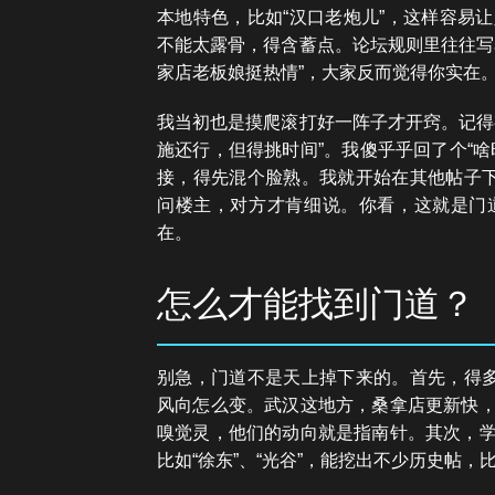
本地特色，比如“汉口老炮儿”，这样容易
不能太露骨，得含蓄点。论坛规则里往往写
家店老板娘挺热情”，大家反而觉得你实在
我当初也是摸爬滚打好一阵子才开窍。记得
施还行，但得挑时间”。我傻乎乎回了个“
接，得先混个脸熟。我就开始在其他帖子下
问楼主，对方才肯细说。你看，这就是门
在。
怎么才能找到门道？
别急，门道不是天上掉下来的。首先，得多
风向怎么变。武汉这地方，桑拿店更新快
嗅觉灵，他们的动向就是指南针。其次，
比如“徐东”、“光谷”，能挖出不少历史帖，