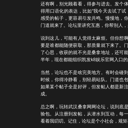
还有啊，别光顾着看，得参与进去。发个
得用口语化的表达，比如“我今天去试了试
感受的帖子，更容易引发共鸣。慢慢地，
门道就来了。论坛里讲究互惠，你帮别人，
说到这儿，可能有人觉得太麻烦。但你想
要是谁都能随便获取，那质量就下来了。
了心思，收获的就不光是桑拿地址，还可
半年，现在都能组织凯发k8娱乐官网入口
当然，论坛也不是啥完美地方。有时会碰
时候，你得冷静看，别轻易站队。门道也
如果某个帖子全是好评，但发帖人都是新
成。
总之啊，玩转武汉桑拿网网论坛，说到底
验包。从注册到发帖，从潜水到互动，每
看着我叨叨。记住，论坛是个小社会，规矩