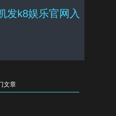
凯发k8娱乐官网入
门文章