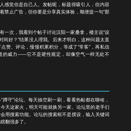
让人感觉你是自己人。发帖呢，标题得吸引人，但内容
着禁止广告，但你要是分享真实体验，顺便提一句“那
。
有一次，我看到个帖子讨论汉阳一家桑拿，楼主说“设
啥时间好？”结果没人理我。后来才明白，这种问题太直
点赞、评论，慢慢积累积分，等成了“常客”，再私信
道的威力——它不是硬性规定，却像空气一样无处不
“蹲守”论坛。每天抽空刷一刷，看看热帖都在聊啥，
，今天这家火，明天可能就换另一家。论坛里的老手们
学会用搜索功能。论坛的搜索框不是摆设，输入关键词
比瞎翻强多了。