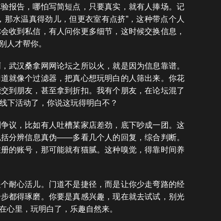
体验报告，哪怕写简短点，只要真实，就有人捧场。记
，那水温真得劲儿，但更衣室有点挤”，这种带点个人
你会收到私信，有人问你更多细节，这时候交换信息，
别人才帮你。
啊，武汉桑拿网网论坛之所以火，就是因为信息靠谱。
门道就像个过滤器，把真心想玩明白的人筛出来。你花
能交到朋友，甚至拿到折扣。我有个朋友，在论坛混了
的线下活动了，你说这玩得明白不？
到争议，比如有人吐槽某家店差劲，底下吵成一团。这
包括分辨信息真伪——多看几个人的回复，综合判断。
注册的账号，那可能就有猫腻。这种嗅觉，得靠时间养
是个耐心活儿。门道不是捷径，而是让你少走弯路的经
一步都得琢磨。你要是真感兴趣，现在就去试试，别光
在心里，玩明白了，乐趣自然来。