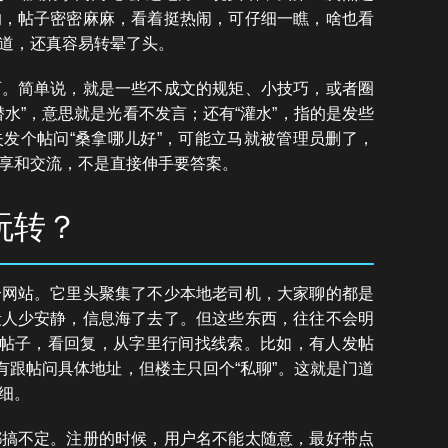
的，帖子密密麻麻，看着挺热闹，可仔细一瞧，啥也看
道，还真容易转晕了头。
西。简单说，就是一些不成文的规矩、小技巧，或者圈
水”，意思就是光看不发言；还有“灌水”，指的是发些
发个帖问“桑拿哪儿好”，可能立马就被管理员删了，
享和交流，不是直接伸手要答案。
玩转？
个网站。它里头聚集了不少本地老司机，大家聊的都是
段人少安静，信息海了去了。但这些东西，往往不会明
翻帖子，看回复，从字里行间找线索。比如，有人发帖
有跟帖问具体地址，但楼主只回个“私聊”。这就是门道
细。
都搞不定。注册的时候，用户名不能太随意，最好带点