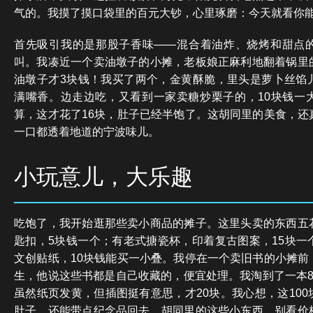
气的。我摸了摸口袋里的百元大钞，心里琢磨：今天就看你
首先吸引我的是那股子香味——混合着油炸、烧烤和甜点
叫。我凑近一个卖油墩子的小摊，老板娘正麻利地翻着锅里
油墩子才3块钱！我买了两个，金黄酥脆，里头是萝卜丝馅
满嘴香。边走边吃，又看到一家卖糖炒栗子的，10块钱一
算，这才花了16块，肚子已经半饱了。这胡同里的美食，还
一口都透着地道的宁波味儿。
小玩意儿，大乐趣
吃饱了，我开始逛那些卖小商品的摊子。这里头卖的东西五
匙扣，5块钱一个；有老式搪瓷杯，印着复古图案，15块一
文创贴纸，10块钱能买一小叠。我停在一个卖旧书的小摊前
生，他说这些书都是自己收藏的，便宜处理。我淘到了一本8
虽然纸页发黄，但插图挺有意思，才20块。我心想，这10
肚子，还能带点纪念品回去。胡同里的这些小东西，别看价