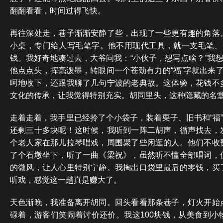
翻翻看看，时间过得飞快。
再往深处走，巷子渐渐安静了些，出现了一些更有趣的角落
小桌，专门给人写毛笔字。他不用现代工具，就一支毛笔、
钱。我好奇地凑过去，大爷问我：“小伙子，想写点啥？”我想
他点点头，挥毫泼墨，转眼间一个苍劲有力的“福”字就出来
呵地收下，还跟我聊了几句宁波的老典故。这体验，花钱不
文化的传承，让我觉得特别充实。胡同里头，这种隐藏的名
走着走着，我手里已经拎了个小袋子，装着栗子、旧书和“福”
还剩三十多块呢！这时候，我听到一阵二胡声，循声找去，
个老人家在那儿拉琴唱戏，周围聚了些闲逛的人。他们不收
了个石墩坐下，听了一曲《梁祝》，虽然听不懂全部唱词，
的微风，让人心里特别宁静。我掏出口袋里最后的零钱，买
听戏，感觉这一趟真是赚大了。
天色渐晚，我准备离开胡同。回头看看那条巷子，灯火开始
碌着，游客们笑闹着讨价还价。我这100块钱，从美食到小