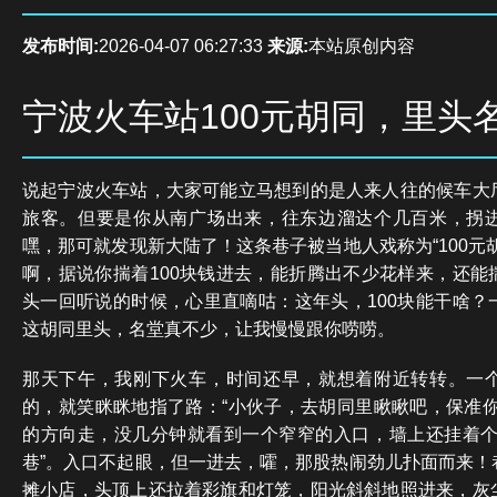
发布时间:
2026-04-07 06:27:33
来源:
本站原创内容
宁波火车站100元胡同，里头
说起宁波火车站，大家可能立马想到的是人来人往的候车大
旅客。但要是你从南广场出来，往东边溜达个几百米，拐
嘿，那可就发现新大陆了！这条巷子被当地人戏称为“100元
啊，据说你揣着100块钱进去，能折腾出不少花样来，还能
头一回听说的时候，心里直嘀咕：这年头，100块能干啥？
这胡同里头，名堂真不少，让我慢慢跟你唠唠。
那天下午，我刚下火车，时间还早，就想着附近转转。一
的，就笑眯眯地指了路：“小伙子，去胡同里瞅瞅吧，保准你
的方向走，没几分钟就看到一个窄窄的入口，墙上还挂着个
巷”。入口不起眼，但一进去，嚯，那股热闹劲儿扑面而来！
摊小店，头顶上还拉着彩旗和灯笼，阳光斜斜地照进来，灰