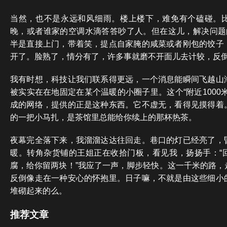
当然，也不是永远和风细雨。楼上楼下，难免有个磕碰。
晚，或者谁家的空调水滴答答吵了人。但在这儿，解决问题的
半是直接上门，带着笑，提点自家腌的咸菜或者刚包的饺子
开了。脸熟了，情分有了，许多事就磨不开面儿去计较，反
我有时想，科技让我们联系得更远，一个消息能瞬间飞越山
被实实在在地固定在某个温暖的小圈子里。这个“附近1000
成的网络，提供的正是这种东西。它不虚无，看得见摸得着
的一把小马扎，是茶馆里总能给你续上的那杯热茶。
夜幕完全落下来，我溜溜达达往回走。巷口的灯已经亮了，
暖。转角杂货铺的王姐正在收拾门板，看见我，扬扬手：“
腐，给你留两块！”我应了一声，脚步轻快。这一千米的路，
反倒像走在一种安心的怀抱里。日子嘛，不就是由这些细小
堆砌起来的么。
推荐文章