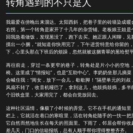
转角遇到的不只是人
我最爱在傍晚出来溜达。太阳西斜，把巷子里的砖墙染成暖
右拐，第一个转角是家开了十几年的杂货铺。老板娘王姐是
回我急着做饭，发现葱没了，跑下去买。她正跟人闲聊，见
摸出一小捆，“就知道你快用完了，下午进货特意给你留的，
下，心里头那点下班后的烦躁，忽然就被这捆青翠的葱给熨
再往前走，穿过一条更窄的巷子，转角处是片小小的空地
椅。这里成了“情报站”，也是“互助中心”。李奶奶坐那儿摘
会喊住我：“闺女，放下一会儿，歇歇脚！”隔壁单元的刘叔
风扇不转了，收音机哑巴了，拿到这儿，他鼓捣鼓捣，多半
个旧铁盒里，大家用完了，都会自觉放回去。
这种社区温情，像极了小时候的弄堂。它不在手机的通知里
栏上，它就活在巷口的寒暄里，活在转角处随手的一扶一把
它自然而然地生长在每天的照面里。下雨了，邻居会帮你收
差几天，门口的信箱报纸，总有人顺手帮你理得整整齐齐。